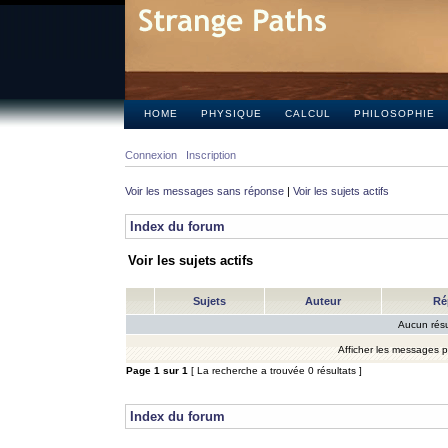
HOME
PHYSIQUE
CALCUL
PHILOSOPHIE
Connexion
Inscription
Voir les messages sans réponse
|
Voir les sujets actifs
Index du forum
Voir les sujets actifs
Sujets
Auteur
Ré
Aucun résu
Afficher les messages 
Page
1
sur
1
[ La recherche a trouvée 0 résultats ]
Index du forum