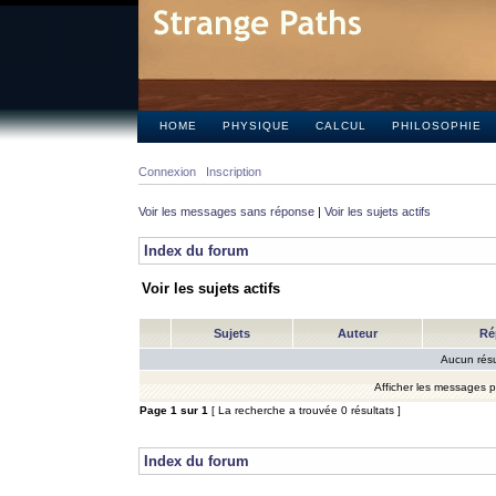
HOME
PHYSIQUE
CALCUL
PHILOSOPHIE
Connexion
Inscription
Voir les messages sans réponse
|
Voir les sujets actifs
Index du forum
Voir les sujets actifs
Sujets
Auteur
Ré
Aucun résu
Afficher les messages 
Page
1
sur
1
[ La recherche a trouvée 0 résultats ]
Index du forum