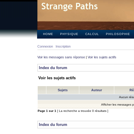
HOME
PHYSIQUE
CALCUL
PHILOSOPHIE
Connexion
Inscription
Voir les messages sans réponse
|
Voir les sujets actifs
Index du forum
Voir les sujets actifs
Sujets
Auteur
Ré
Aucun résu
Afficher les messages 
Page
1
sur
1
[ La recherche a trouvée 0 résultats ]
Index du forum