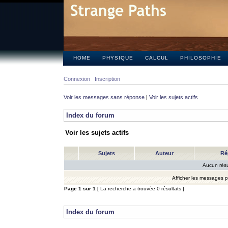
HOME
PHYSIQUE
CALCUL
PHILOSOPHIE
Connexion
Inscription
Voir les messages sans réponse
|
Voir les sujets actifs
Index du forum
Voir les sujets actifs
Sujets
Auteur
Ré
Aucun résu
Afficher les messages 
Page
1
sur
1
[ La recherche a trouvée 0 résultats ]
Index du forum