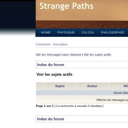
HOME
PHYSIQUE
CALCUL
PHILOSOPHIE
Connexion
Inscription
Voir les messages sans réponse
|
Voir les sujets actifs
Index du forum
Voir les sujets actifs
Sujets
Auteur
Ré
Aucun résu
Afficher les messages 
Page
1
sur
1
[ La recherche a trouvée 0 résultats ]
Index du forum