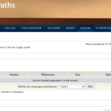
CALCUL
PHILOSOPHIE
GALERIE
NEWS
FORUM
A PROPO
Nous sommes le 07 A
onse
|
Voir les sujets actifs
Auteur
Réponses
Vus
Der
Aucun résultat approprié n’a été trouvé.
Afficher les messages précédents:
trouvée 0 résultats ]