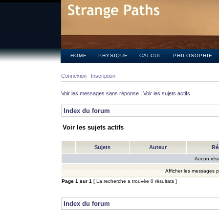
HOME
PHYSIQUE
CALCUL
PHILOSOPHIE
Connexion
Inscription
Voir les messages sans réponse
|
Voir les sujets actifs
Index du forum
Voir les sujets actifs
Sujets
Auteur
Ré
Aucun résu
Afficher les messages 
Page
1
sur
1
[ La recherche a trouvée 0 résultats ]
Index du forum