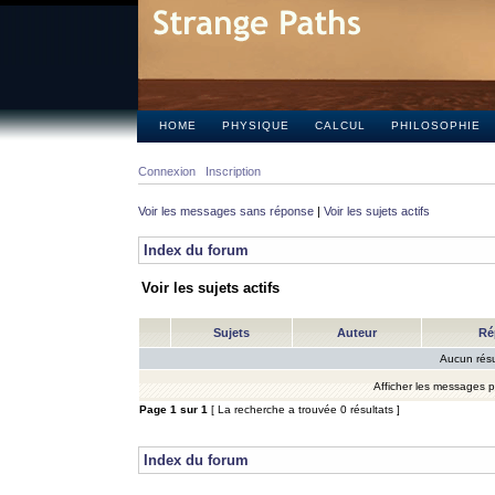
HOME
PHYSIQUE
CALCUL
PHILOSOPHIE
Connexion
Inscription
Voir les messages sans réponse
|
Voir les sujets actifs
Index du forum
Voir les sujets actifs
Sujets
Auteur
Ré
Aucun résu
Afficher les messages 
Page
1
sur
1
[ La recherche a trouvée 0 résultats ]
Index du forum