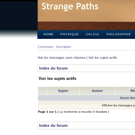
HOME
PHYSIQUE
CALCUL
PHILOSOPHIE
Connexion
Inscription
Voir les messages sans réponse
|
Voir les sujets actifs
Index du forum
Voir les sujets actifs
Sujets
Auteur
Ré
Aucun résu
Afficher les messages 
Page
1
sur
1
[ La recherche a trouvée 0 résultats ]
Index du forum