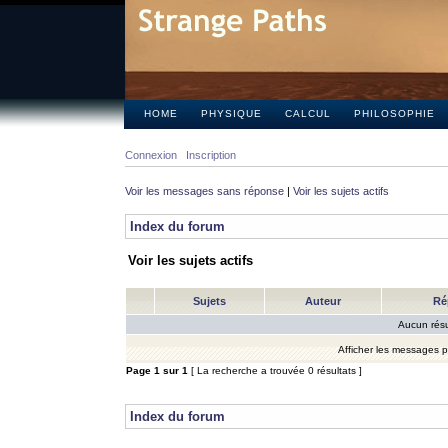
HOME
PHYSIQUE
CALCUL
PHILOSOPHIE
Connexion
Inscription
Voir les messages sans réponse
|
Voir les sujets actifs
Index du forum
Voir les sujets actifs
Sujets
Auteur
Ré
Aucun résu
Afficher les messages 
Page
1
sur
1
[ La recherche a trouvée 0 résultats ]
Index du forum