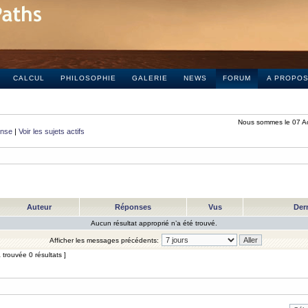
CALCUL
PHILOSOPHIE
GALERIE
NEWS
FORUM
A PROPO
Nous sommes le 07 A
onse
|
Voir les sujets actifs
Auteur
Réponses
Vus
Der
Aucun résultat approprié n’a été trouvé.
Afficher les messages précédents:
trouvée 0 résultats ]