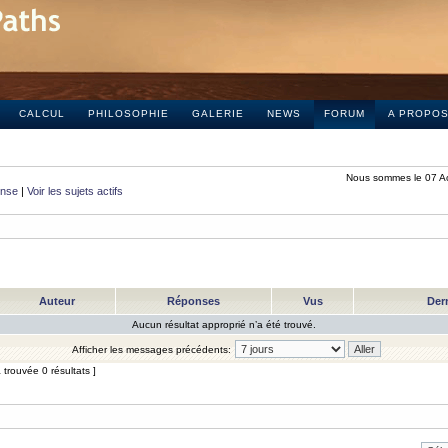
CALCUL
PHILOSOPHIE
GALERIE
NEWS
FORUM
A PROPO
Nous sommes le 07 A
onse
|
Voir les sujets actifs
Auteur
Réponses
Vus
Der
Aucun résultat approprié n’a été trouvé.
Afficher les messages précédents:
trouvée 0 résultats ]