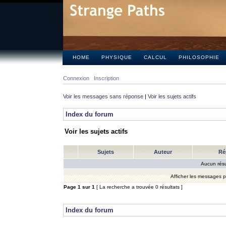
HOME
PHYSIQUE
CALCUL
PHILOSOPHIE
Connexion
Inscription
Voir les messages sans réponse
|
Voir les sujets actifs
Index du forum
Voir les sujets actifs
Sujets
Auteur
Ré
Aucun résu
Afficher les messages 
Page
1
sur
1
[ La recherche a trouvée 0 résultats ]
Index du forum