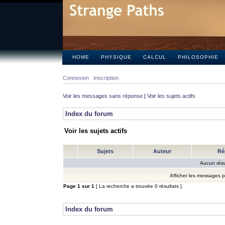
HOME
PHYSIQUE
CALCUL
PHILOSOPHIE
Connexion
Inscription
Voir les messages sans réponse
|
Voir les sujets actifs
Index du forum
Voir les sujets actifs
Sujets
Auteur
Ré
Aucun résu
Afficher les messages 
Page
1
sur
1
[ La recherche a trouvée 0 résultats ]
Index du forum