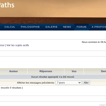
CALCUL
PHILOSOPHIE
GALERIE
NEWS
FORUM
A PROPO
Nous sommes le 09 A
onse
|
Voir les sujets actifs
Auteur
Réponses
Vus
Der
Aucun résultat approprié n’a été trouvé.
Afficher les messages précédents:
trouvée 0 résultats ]