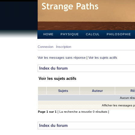
HOME
PHYSIQUE
CALCUL
PHILOSOPHIE
Connexion
Inscription
Voir les messages sans réponse
|
Voir les sujets actifs
Index du forum
Voir les sujets actifs
Sujets
Auteur
Ré
Aucun résu
Afficher les messages 
Page
1
sur
1
[ La recherche a trouvée 0 résultats ]
Index du forum