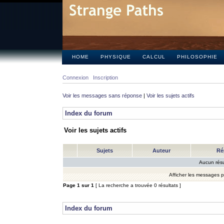
HOME
PHYSIQUE
CALCUL
PHILOSOPHIE
Connexion
Inscription
Voir les messages sans réponse
|
Voir les sujets actifs
Index du forum
Voir les sujets actifs
Sujets
Auteur
Ré
Aucun résu
Afficher les messages 
Page
1
sur
1
[ La recherche a trouvée 0 résultats ]
Index du forum