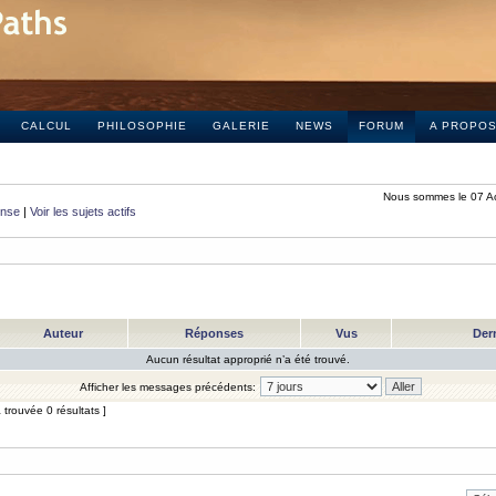
CALCUL
PHILOSOPHIE
GALERIE
NEWS
FORUM
A PROPO
Nous sommes le 07 A
onse
|
Voir les sujets actifs
Auteur
Réponses
Vus
Der
Aucun résultat approprié n’a été trouvé.
Afficher les messages précédents:
trouvée 0 résultats ]