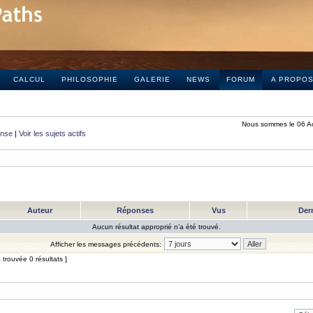
CALCUL
PHILOSOPHIE
GALERIE
NEWS
FORUM
A PROPO
Nous sommes le 06 A
onse
|
Voir les sujets actifs
Auteur
Réponses
Vus
Der
Aucun résultat approprié n’a été trouvé.
Afficher les messages précédents:
trouvée 0 résultats ]