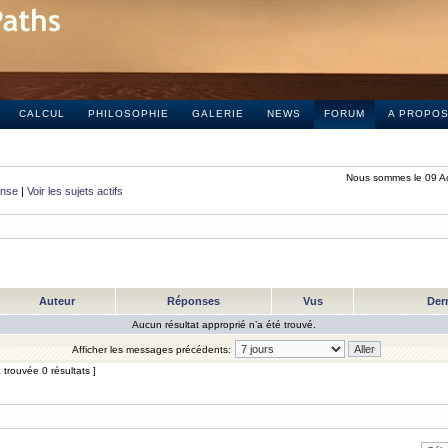
CALCUL
PHILOSOPHIE
GALERIE
NEWS
FORUM
A PROPO
Nous sommes le 09 A
onse
|
Voir les sujets actifs
Auteur
Réponses
Vus
Der
Aucun résultat approprié n’a été trouvé.
Afficher les messages précédents:
trouvée 0 résultats ]