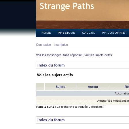
HOME
PHYSIQUE
CALCUL
PHILOSOPHIE
Connexion
Inscription
Voir les messages sans réponse
|
Voir les sujets actifs
Index du forum
Voir les sujets actifs
Sujets
Auteur
Ré
Aucun résu
Afficher les messages 
Page
1
sur
1
[ La recherche a trouvée 0 résultats ]
Index du forum