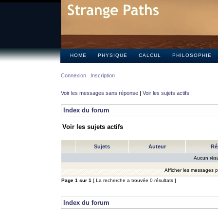
HOME
PHYSIQUE
CALCUL
PHILOSOPHIE
Connexion
Inscription
Voir les messages sans réponse
|
Voir les sujets actifs
Index du forum
Voir les sujets actifs
Sujets
Auteur
Ré
Aucun résu
Afficher les messages 
Page
1
sur
1
[ La recherche a trouvée 0 résultats ]
Index du forum