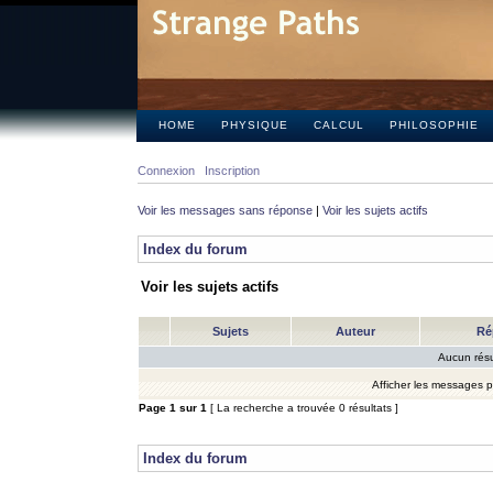
HOME
PHYSIQUE
CALCUL
PHILOSOPHIE
Connexion
Inscription
Voir les messages sans réponse
|
Voir les sujets actifs
Index du forum
Voir les sujets actifs
Sujets
Auteur
Ré
Aucun résu
Afficher les messages 
Page
1
sur
1
[ La recherche a trouvée 0 résultats ]
Index du forum