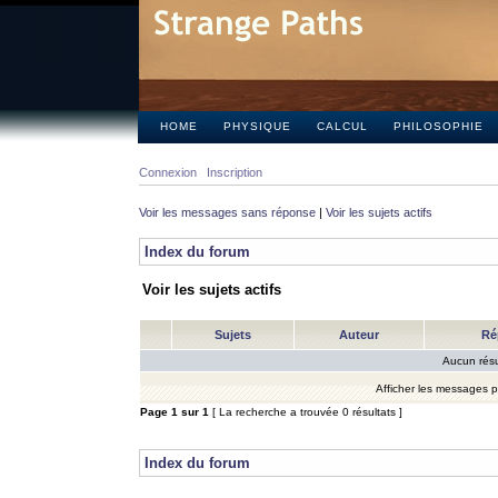
HOME
PHYSIQUE
CALCUL
PHILOSOPHIE
Connexion
Inscription
Voir les messages sans réponse
|
Voir les sujets actifs
Index du forum
Voir les sujets actifs
Sujets
Auteur
Ré
Aucun résu
Afficher les messages 
Page
1
sur
1
[ La recherche a trouvée 0 résultats ]
Index du forum