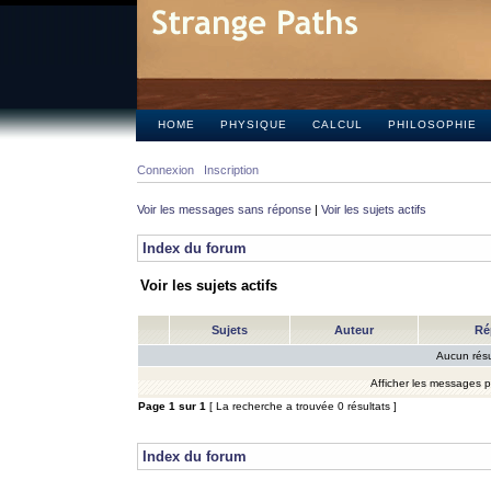
HOME
PHYSIQUE
CALCUL
PHILOSOPHIE
Connexion
Inscription
Voir les messages sans réponse
|
Voir les sujets actifs
Index du forum
Voir les sujets actifs
Sujets
Auteur
Ré
Aucun résu
Afficher les messages 
Page
1
sur
1
[ La recherche a trouvée 0 résultats ]
Index du forum