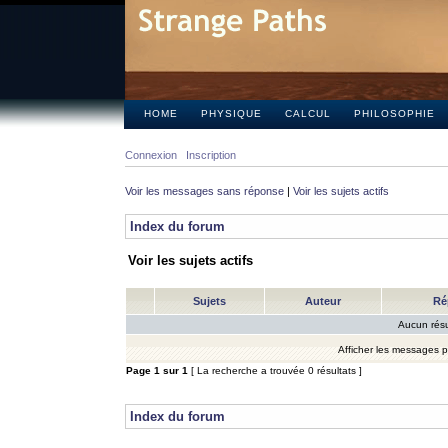
HOME
PHYSIQUE
CALCUL
PHILOSOPHIE
Connexion
Inscription
Voir les messages sans réponse
|
Voir les sujets actifs
Index du forum
Voir les sujets actifs
Sujets
Auteur
Ré
Aucun résu
Afficher les messages 
Page
1
sur
1
[ La recherche a trouvée 0 résultats ]
Index du forum