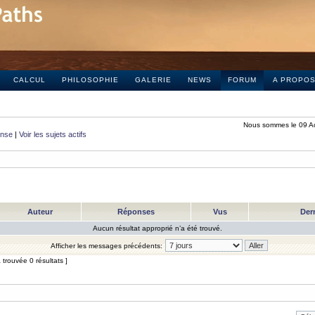
CALCUL
PHILOSOPHIE
GALERIE
NEWS
FORUM
A PROPO
Nous sommes le 09 A
onse
|
Voir les sujets actifs
Auteur
Réponses
Vus
Der
Aucun résultat approprié n’a été trouvé.
Afficher les messages précédents:
trouvée 0 résultats ]