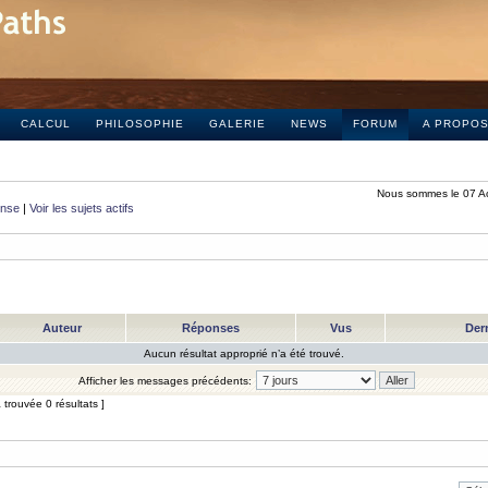
CALCUL
PHILOSOPHIE
GALERIE
NEWS
FORUM
A PROPO
Nous sommes le 07 A
onse
|
Voir les sujets actifs
Auteur
Réponses
Vus
Der
Aucun résultat approprié n’a été trouvé.
Afficher les messages précédents:
trouvée 0 résultats ]