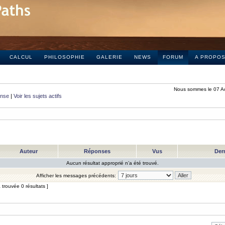
CALCUL
PHILOSOPHIE
GALERIE
NEWS
FORUM
A PROPO
Nous sommes le 07 A
onse
|
Voir les sujets actifs
Auteur
Réponses
Vus
Der
Aucun résultat approprié n’a été trouvé.
Afficher les messages précédents:
trouvée 0 résultats ]