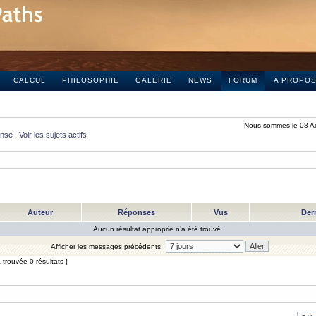
CALCUL
PHILOSOPHIE
GALERIE
NEWS
FORUM
A PROPO
Nous sommes le 08 A
onse
|
Voir les sujets actifs
Auteur
Réponses
Vus
Der
Aucun résultat approprié n’a été trouvé.
Afficher les messages précédents:
trouvée 0 résultats ]