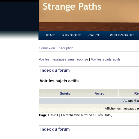
HOME
PHYSIQUE
CALCUL
PHILOSOPHIE
Connexion
Inscription
Voir les messages sans réponse
|
Voir les sujets actifs
Index du forum
Voir les sujets actifs
Sujets
Auteur
Ré
Aucun résu
Afficher les messages 
Page
1
sur
1
[ La recherche a trouvée 0 résultats ]
Index du forum