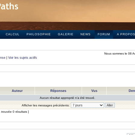
CALCUL
PHILOSOPHIE
GALERIE
NEWS
FORUM
A PROPO
Nous sommes le 08 A
onse
|
Voir les sujets actifs
Auteur
Réponses
Vus
Der
Aucun résultat approprié n’a été trouvé.
Afficher les messages précédents:
trouvée 0 résultats ]