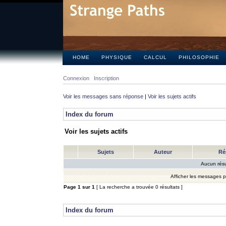
HOME
PHYSIQUE
CALCUL
PHILOSOPHIE
Connexion
Inscription
Voir les messages sans réponse
|
Voir les sujets actifs
Index du forum
Voir les sujets actifs
Sujets
Auteur
Ré
Aucun résu
Afficher les messages 
Page
1
sur
1
[ La recherche a trouvée 0 résultats ]
Index du forum