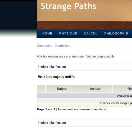
HOME
PHYSIQUE
CALCUL
PHILOSOPHIE
Connexion
Inscription
Voir les messages sans réponse
|
Voir les sujets actifs
Index du forum
Voir les sujets actifs
Sujets
Auteur
Ré
Aucun résu
Afficher les messages 
Page
1
sur
1
[ La recherche a trouvée 0 résultats ]
Index du forum