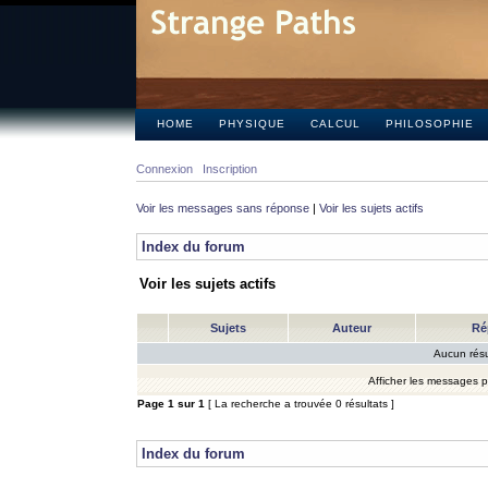
HOME
PHYSIQUE
CALCUL
PHILOSOPHIE
Connexion
Inscription
Voir les messages sans réponse
|
Voir les sujets actifs
Index du forum
Voir les sujets actifs
Sujets
Auteur
Ré
Aucun résu
Afficher les messages 
Page
1
sur
1
[ La recherche a trouvée 0 résultats ]
Index du forum