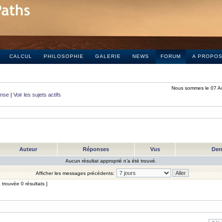
CALCUL
PHILOSOPHIE
GALERIE
NEWS
FORUM
A PROPO
Nous sommes le 07 A
onse
|
Voir les sujets actifs
Auteur
Réponses
Vus
Der
Aucun résultat approprié n’a été trouvé.
Afficher les messages précédents:
trouvée 0 résultats ]