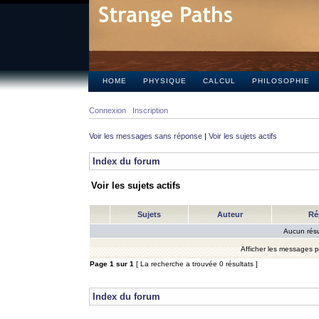
HOME
PHYSIQUE
CALCUL
PHILOSOPHIE
Connexion
Inscription
Voir les messages sans réponse
|
Voir les sujets actifs
Index du forum
Voir les sujets actifs
Sujets
Auteur
Ré
Aucun résu
Afficher les messages 
Page
1
sur
1
[ La recherche a trouvée 0 résultats ]
Index du forum