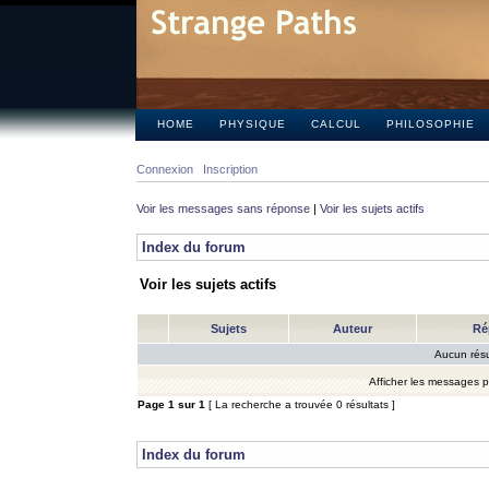
HOME
PHYSIQUE
CALCUL
PHILOSOPHIE
Connexion
Inscription
Voir les messages sans réponse
|
Voir les sujets actifs
Index du forum
Voir les sujets actifs
Sujets
Auteur
Ré
Aucun résu
Afficher les messages 
Page
1
sur
1
[ La recherche a trouvée 0 résultats ]
Index du forum