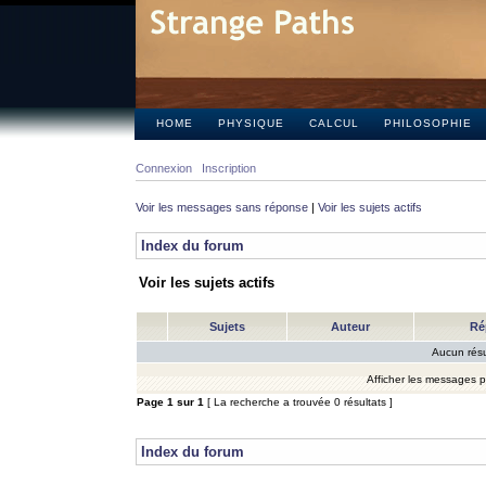
HOME
PHYSIQUE
CALCUL
PHILOSOPHIE
Connexion
Inscription
Voir les messages sans réponse
|
Voir les sujets actifs
Index du forum
Voir les sujets actifs
Sujets
Auteur
Ré
Aucun résu
Afficher les messages 
Page
1
sur
1
[ La recherche a trouvée 0 résultats ]
Index du forum