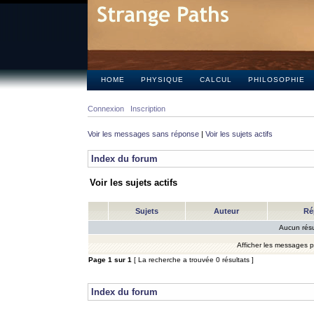
HOME
PHYSIQUE
CALCUL
PHILOSOPHIE
Connexion
Inscription
Voir les messages sans réponse
|
Voir les sujets actifs
Index du forum
Voir les sujets actifs
Sujets
Auteur
Ré
Aucun résu
Afficher les messages 
Page
1
sur
1
[ La recherche a trouvée 0 résultats ]
Index du forum