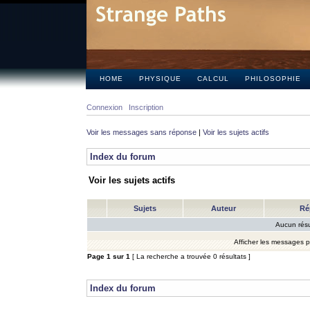
HOME
PHYSIQUE
CALCUL
PHILOSOPHIE
Connexion
Inscription
Voir les messages sans réponse
|
Voir les sujets actifs
Index du forum
Voir les sujets actifs
Sujets
Auteur
Ré
Aucun résu
Afficher les messages 
Page
1
sur
1
[ La recherche a trouvée 0 résultats ]
Index du forum