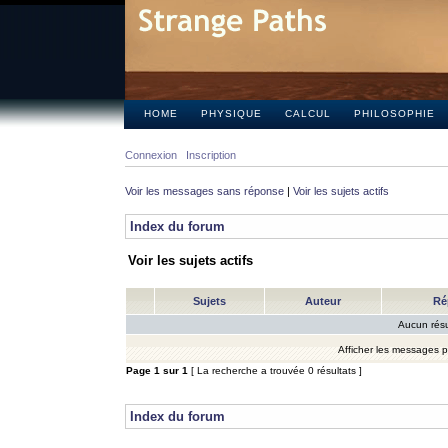
HOME
PHYSIQUE
CALCUL
PHILOSOPHIE
Connexion
Inscription
Voir les messages sans réponse
|
Voir les sujets actifs
Index du forum
Voir les sujets actifs
Sujets
Auteur
Ré
Aucun résu
Afficher les messages 
Page
1
sur
1
[ La recherche a trouvée 0 résultats ]
Index du forum