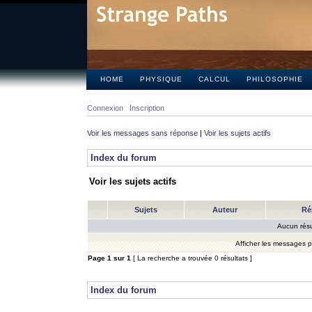
HOME
PHYSIQUE
CALCUL
PHILOSOPHIE
Connexion
Inscription
Voir les messages sans réponse
|
Voir les sujets actifs
Index du forum
Voir les sujets actifs
Sujets
Auteur
Ré
Aucun résu
Afficher les messages 
Page
1
sur
1
[ La recherche a trouvée 0 résultats ]
Index du forum