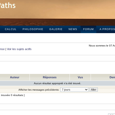
CALCUL
PHILOSOPHIE
GALERIE
NEWS
FORUM
A PROPO
Nous sommes le 07 A
onse
|
Voir les sujets actifs
Auteur
Réponses
Vus
Der
Aucun résultat approprié n’a été trouvé.
Afficher les messages précédents:
trouvée 0 résultats ]