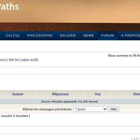
CALCUL
PHILOSOPHIE
GALERIE
NEWS
FORUM
A PROPO
Nous sommes le 06 A
onse
|
Voir les sujets actifs
Auteur
Réponses
Vus
Der
Aucun résultat approprié n’a été trouvé.
Afficher les messages précédents:
trouvée 0 résultats ]