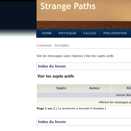
HOME
PHYSIQUE
CALCUL
PHILOSOPHIE
Connexion
Inscription
Voir les messages sans réponse
|
Voir les sujets actifs
Index du forum
Voir les sujets actifs
Sujets
Auteur
Ré
Aucun résu
Afficher les messages 
Page
1
sur
1
[ La recherche a trouvée 0 résultats ]
Index du forum