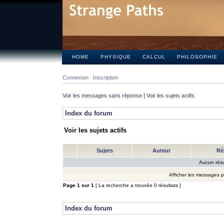
HOME
PHYSIQUE
CALCUL
PHILOSOPHIE
Connexion
Inscription
Voir les messages sans réponse
|
Voir les sujets actifs
Index du forum
Voir les sujets actifs
Sujets
Auteur
Ré
Aucun résu
Afficher les messages 
Page
1
sur
1
[ La recherche a trouvée 0 résultats ]
Index du forum