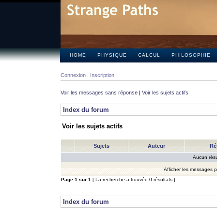
HOME
PHYSIQUE
CALCUL
PHILOSOPHIE
Connexion
Inscription
Voir les messages sans réponse
|
Voir les sujets actifs
Index du forum
Voir les sujets actifs
Sujets
Auteur
Ré
Aucun résu
Afficher les messages 
Page
1
sur
1
[ La recherche a trouvée 0 résultats ]
Index du forum