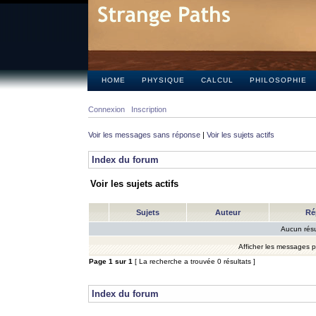
HOME
PHYSIQUE
CALCUL
PHILOSOPHIE
Connexion
Inscription
Voir les messages sans réponse
|
Voir les sujets actifs
Index du forum
Voir les sujets actifs
Sujets
Auteur
Ré
Aucun résu
Afficher les messages 
Page
1
sur
1
[ La recherche a trouvée 0 résultats ]
Index du forum