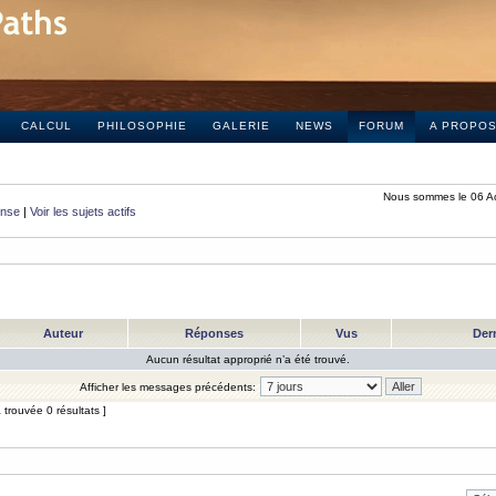
CALCUL
PHILOSOPHIE
GALERIE
NEWS
FORUM
A PROPO
Nous sommes le 06 A
onse
|
Voir les sujets actifs
Auteur
Réponses
Vus
Der
Aucun résultat approprié n’a été trouvé.
Afficher les messages précédents:
trouvée 0 résultats ]